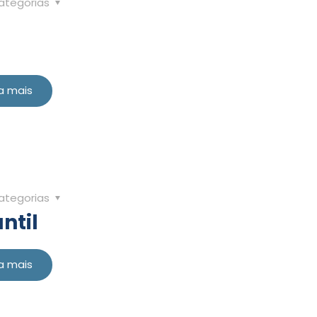
ategorias
a mais
ategorias
ntil
a mais