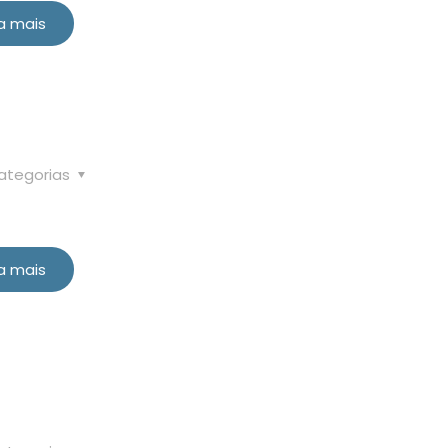
a mais
ategorias
a mais