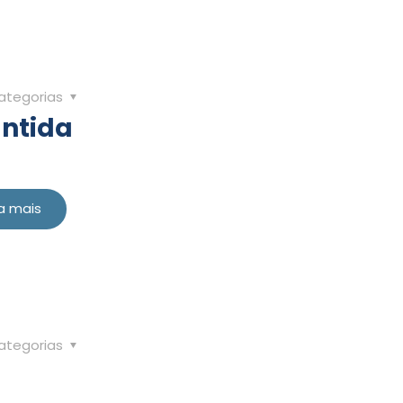
ategorias
antida
a mais
ategorias