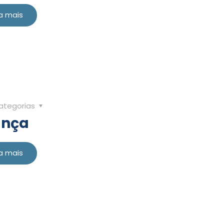
a mais
ategorias
ança
a mais