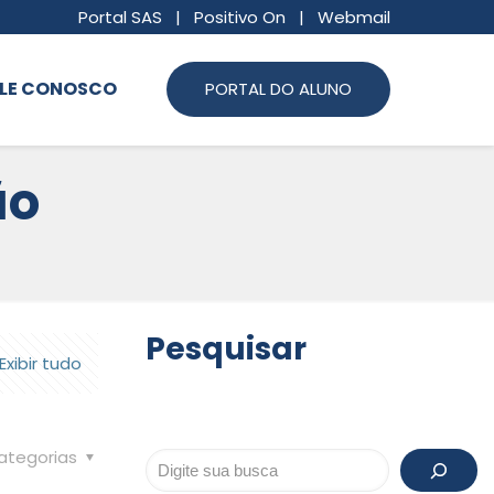
Portal SAS
|
Positivo On
|
Webmail
LE CONOSCO
PORTAL DO ALUNO
ão
Pesquisar
Exibir tudo
ategorias
Pesquisar