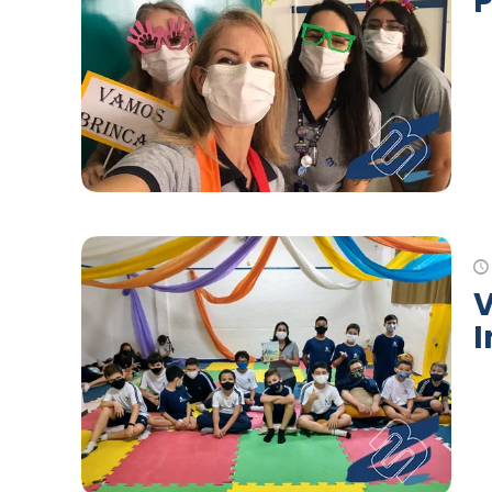
P
V
I