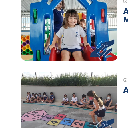
A
M
A