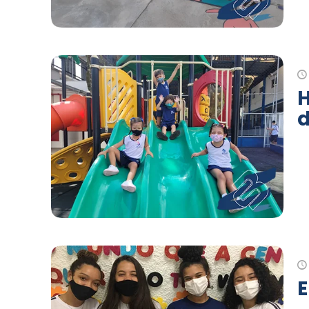
H
d
E