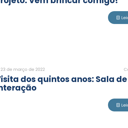
rojeto: Vem brincar comigo!
Lei
23 de março de 2022
C
isita dos quintos anos: Sala de
nteração
Lei