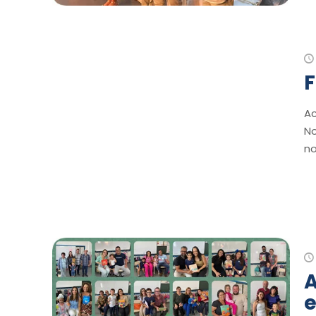
F
Ac
No
no
A
e