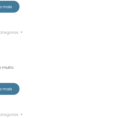
a mais
ategorias
m muito
a mais
ategorias