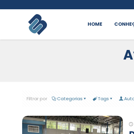
HOME
CONHE
A
Filtrar por
Categorias
Tags
Aut