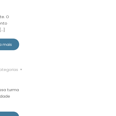
te. O
ento
[…]
a mais
ategorias
ossa turma
idade