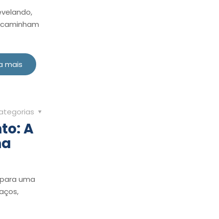
evelando,
a caminham
a mais
ategorias
to: A
na
o para uma
laços,