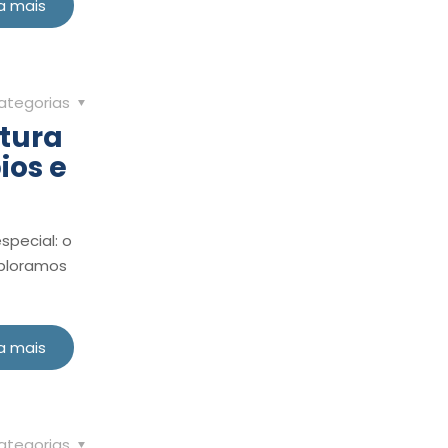
a mais
ategorias
tura
ios e
special: o
xploramos
a mais
ategorias