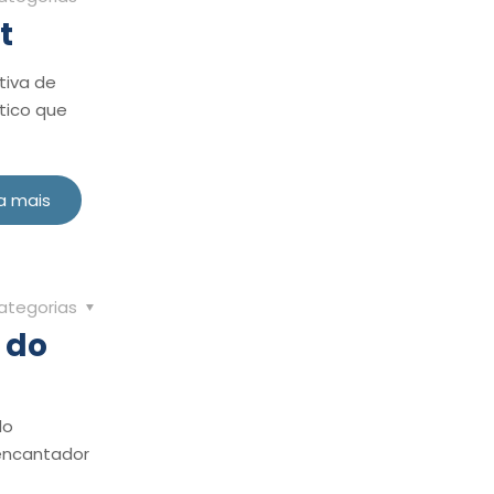
t
tiva de
tico que
a mais
ategorias
 do
do
encantador