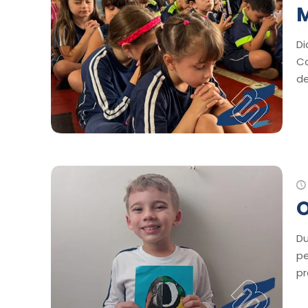
Di
Co
de
O
Du
pe
pr