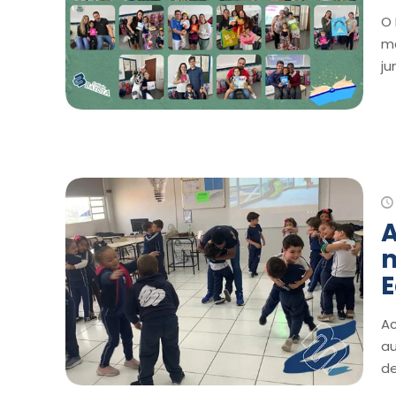
O 
ma
ju
A
m
E
Ac
au
de