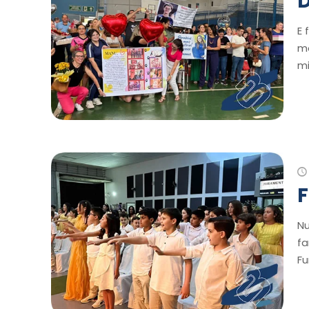
D
E 
mo
m
F
Nu
fa
Fu