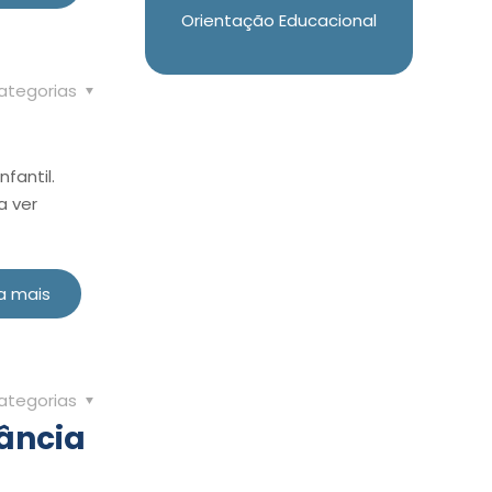
Orientação Educacional
ategorias
fantil.
a ver
a mais
ategorias
fância