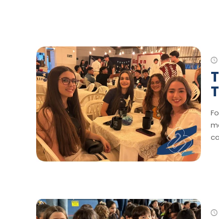
T
T
Fo
ma
ca