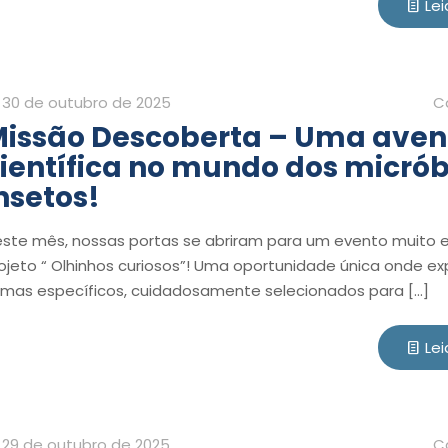
Lei
30 de outubro de 2025
C
issão Descoberta – Uma aven
ientífica no mundo dos micrób
nsetos!
ste mês, nossas portas se abriram para um evento muito e
ojeto “ Olhinhos curiosos”! Uma oportunidade única onde e
mas específicos, cuidadosamente selecionados para
[…]
Lei
29 de outubro de 2025
C