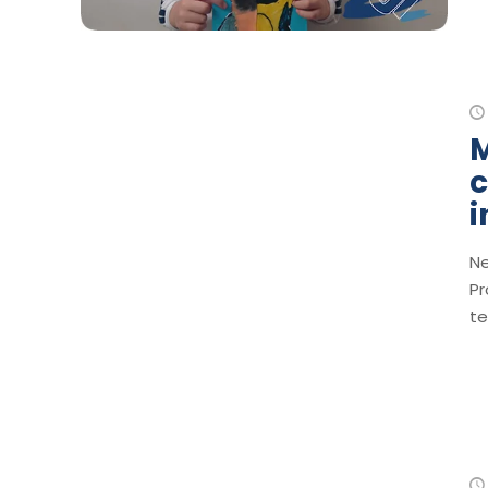
M
c
i
Ne
Pr
te