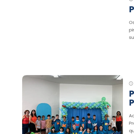
P
Os
pi
su
P
Ac
Pr
qu