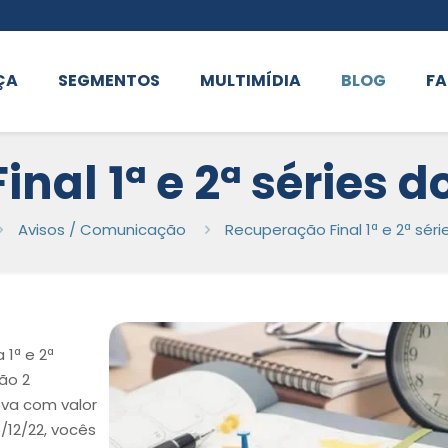
ÇA
SEGMENTOS
MULTIMÍDIA
BLOG
FA
nal 1ª e 2ª séries d
Avisos / Comunicação
Recuperação Final 1ª e 2ª séri
1ª e 2ª
ão 2
ova com valor
/12/22, vocês