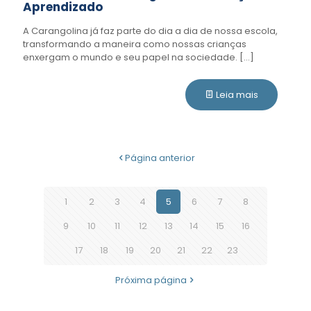
Aprendizado
A Carangolina já faz parte do dia a dia de nossa escola,
transformando a maneira como nossas crianças
enxergam o mundo e seu papel na sociedade.
[…]
Leia mais
Página anterior
1
2
3
4
5
6
7
8
9
10
11
12
13
14
15
16
17
18
19
20
21
22
23
Próxima página