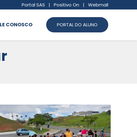
Portal SAS
|
Positivo On
|
Webmail
LE CONOSCO
PORTAL DO ALUNO
r