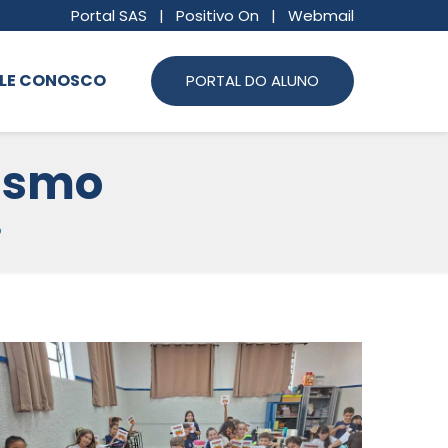
Portal SAS
|
Positivo On
|
Webmail
LE CONOSCO
PORTAL DO ALUNO
ismo
o