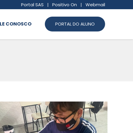
Portal SAS
|
Positivo On
|
Webmail
LE CONOSCO
PORTAL DO ALUNO