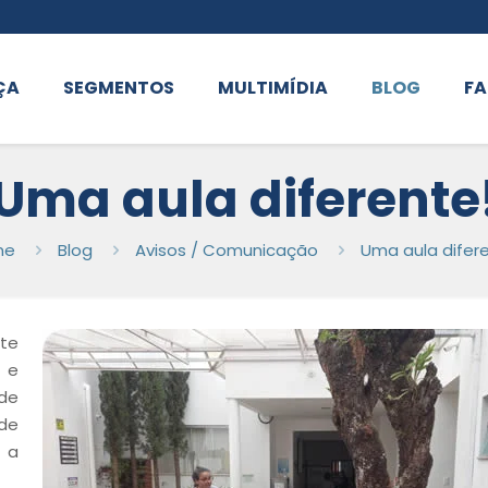
ÇA
SEGMENTOS
MULTIMÍDIA
BLOG
FA
Uma aula diferente
me
Blog
Avisos / Comunicação
Uma aula difer
nte
a e
ade
ade
r a