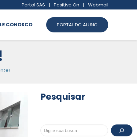
Portal SAS
|
Positivo On
|
Webmail
LE CONOSCO
PORTAL DO ALUNO
!
ente!
Pesquisar
Pesquisar