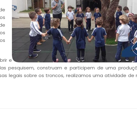
de
os
 de
os
os
rir e
e elas pesquisem, construam e participem de uma produçã
s legais sobre os troncos, realizamos uma atividade de re