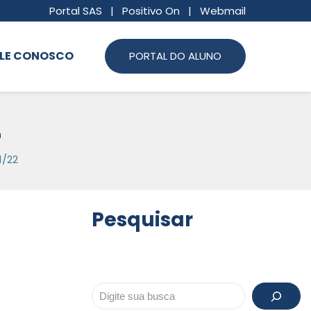
Portal SAS
|
Positivo On
|
Webmail
LE CONOSCO
PORTAL DO ALUNO
2
1/22
Pesquisar
Pesquisar